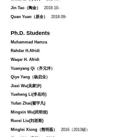
Jin Tao（陶金）
2018.10-
Quan Yuan（原全）
2018.09-
Ph.D. Students
Muhammad Hamza
Rahdar H.Afridi
Waqar H. Afridi
Yuanyang Qi（齐元洋）
Qiye Yang（杨启业）
Jiaxi Wu(吴家汐)
Yueheng Li(李岳珩)
Yufan Zhai(翟宇凡)
Mingxin Wu(武明信)
Ruosi Liu(刘若斯)
Minglei Xiong（熊明磊）
2016（2013硕）