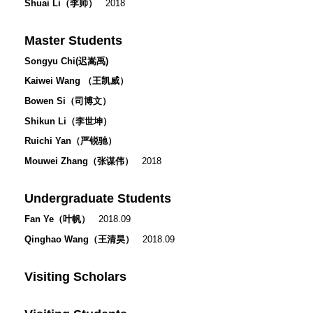
Shuai Li（李帅）
2018
Master Students
Songyu Chi(迟嵩禹)
Kaiwei Wang （王凯威）
Bowen Si（司博文）
Shikun Li（李世坤）
Ruichi Yan（严锐驰）
Mouwei Zhang（张谋伟）
2018
Undergraduate Students
Fan Ye（叶帆）
2018.09
Qinghao Wang（王清昊）
2018.09
Visiting Scholars