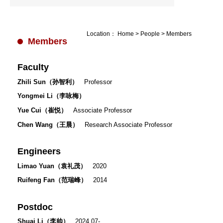
Location：
Home
>
People
>
Members
Members
Faculty
Zhili Sun（孙智利）
Professor
Yongmei Li（李咏梅）
Yue Cui（崔悦）
Associate Professor
Chen Wang（王晨）
Research Associate Professor
Engineers
Limao Yuan（袁礼茂）
2020
Ruifeng Fan（范瑞峰）
2014
Postdoc
Shuai Li（李帅）
2024.07-