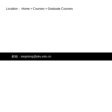
Location：
Home
>
Courses
>
Graduate Courses
邮箱：xiegming@pku.edu.cn