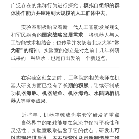
广泛存在的集群行为进行探究，
模拟自组织的群
体协作能力并应用到大规模的人工群体中去
。
实验室积极响应着新一代人工智能发展规划
和军民融合的
国家战略发展需求
，将机器人与人
工智能技术相结合；也传承并发扬着北京大学
“常
为新”的精神
。实验室的创立是对之前十几年科研
成果的一种继承，也是再出发的一个新起点。
在实验室创立之前， 工学院的相关老师在机
器人研究方面已经有了
长期的积累
，陆续研制成
功
机器海豚、机器鲤鱼、机器海龟、水陆两栖机
器人
等重要成果。
近些年，机器箱鲀成为实验室研发的重点
——自然界中的箱鲀能够在急流中保持平稳性和
灵活性，实验室吸取借鉴了它的优点，研发出
可
以实现行进后退、左右转弯以及灵活翻滚等三维