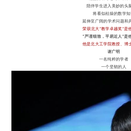
陪伴学生进入美妙的头
将看似枯燥的数学知
延伸至广阔的学术问题和
荣获北大
教学卓越奖
是
“
”
严谨细致，平易近人
是
“
”
他是北大工学院教授、博
谢广明
一名纯粹的学者
一个坚韧的人