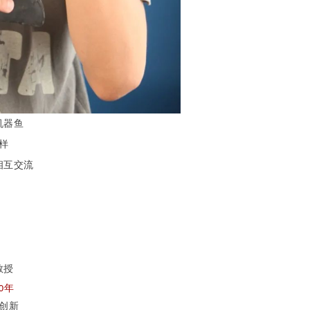
机器鱼
样
相互交流
教授
年
0
创新