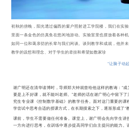
初秋的傍晚，阳光透过偏西的窗户照射进工学院楼，我们在实验
里面一条金色的仿真鱼在悠闲地游动。实验室里也摆放着各种机
如同一位和蔼亲切的长辈与我们闲谈。谈到教学和成就，他并未
教学的设想和理念、对于学生的牵挂和希望如数家珍
“让脑子动起
谢广明还在清华读博时，导师
郑大钟
就曾给他这样的教诲：“
要是上不好课，就不能叫老师。”老师的话在谢广明心中留下了
究生专业课《控制数学基础》的教学任务。面对这门重要的课
学尝试中思考合适的授课方式，在长期摸索之下，逐渐形成了“教
课前，学生不需要做任何准备。课堂上，谢广明会先向学生讲
一方向进行思考，在训练中逐步提高同学们自主提问的能力。